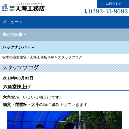
メニュー »
最近の記事 »
バックナンバー »
栃木の注文住宅・天海工務店TOP
>
スタッフブログ
2010年08月03日
六角堂棟上げ
六角堂
が、いよいよ棟上げです
!
頭貫・琵琶板・大斗
の順に組み上げていきます