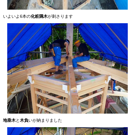
いよいよ6本の
化粧隅木
が刺さります
地垂木
と
木負
いが納まりました