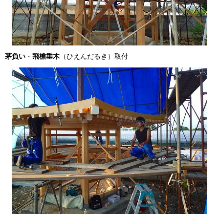
茅負い
・
飛檐垂木
（ひえんだるき）取付