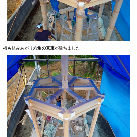
桁も組みあがり
六角の真束
が建ちました