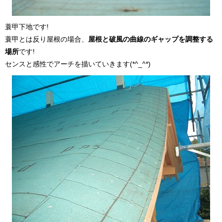
蓑甲下地です!
蓑甲とは反り屋根の場合、
屋根と破風の曲線のギャップを調整する
場所
です!
センスと感性でアーチを描いていきます(*^_^*)