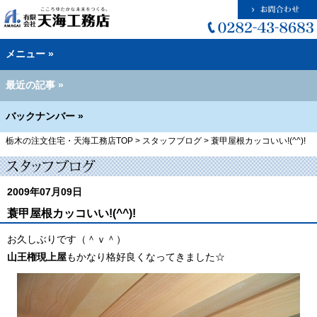
メニュー »
最近の記事 »
バックナンバー »
栃木の注文住宅・天海工務店TOP
>
スタッフブログ
>
蓑甲屋根カッコいい!(^^)!
2009年07月09日
蓑甲屋根カッコいい!(^^)!
お久しぶりです（＾ｖ＾）
山王権現上屋
もかなり格好良くなってきました☆