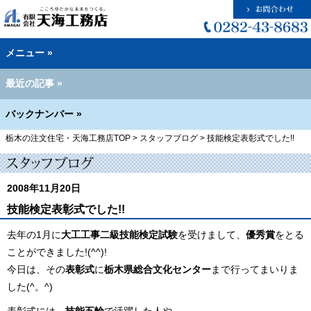
メニュー »
最近の記事 »
バックナンバー »
栃木の注文住宅・天海工務店TOP
>
スタッフブログ
>
技能検定表彰式でした!!
2008年11月20日
技能検定表彰式でした!!
去年の1月に
大工工事二級技能検定試験
を受けまして、
優秀賞
をとる
ことができました!(^^)!
今日は、その
表彰式
に
栃木県総合文化センター
まで行ってまいりま
した(^。^)