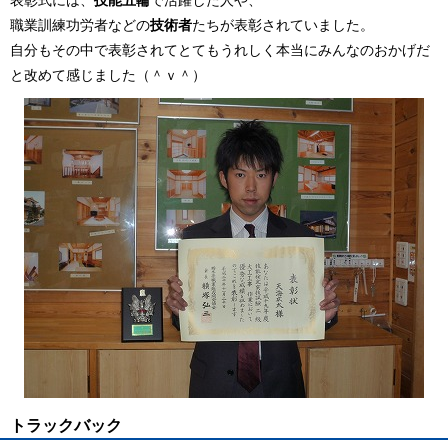
表彰式には、
技能五輪
で活躍した人や、
職業訓練功労者などの
技術者
たちが表彰されていました。
自分もその中で表彰されてとてもうれしく本当にみんなのおかげだ
と改めて感じました（＾ｖ＾）
トラックバック