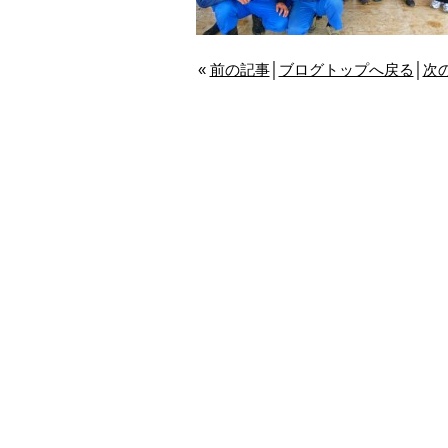
«
前の記事
│
ブログトップへ戻る
│
次