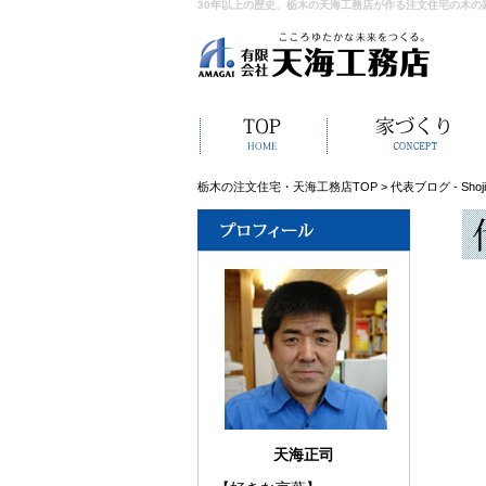
30年以上の歴史、栃木の天海工務店が作る注文住宅の木の
栃木の注文住宅・天海工務店TOP
>
代表ブログ - Shoji 
天海正司